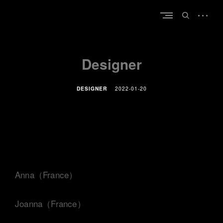
Skip
open
to
open
sidebar
content
search
form
Designer
DESIGNER
2022-01-20
Anna（France）
Joanna（France）